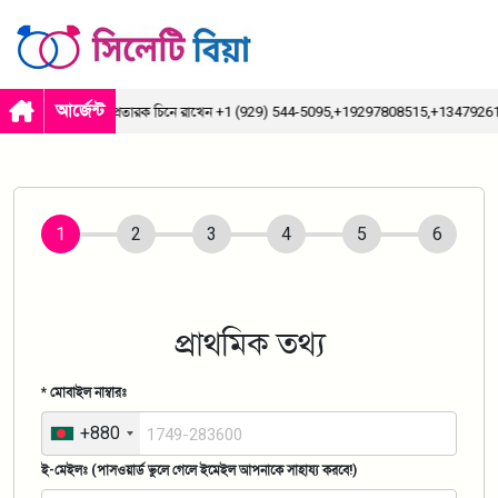
আর্জেন্ট
প্রতারক চিনে রাখেন +1 (929) 544-5095,+19297808515,+134792616
প্রাথমিক তথ্য
* মোবাইল নাম্বারঃ
+880
ই-মেইলঃ (পাসওয়ার্ড ভুলে গেলে ইমেইল আপনাকে সাহায্য করবে!)